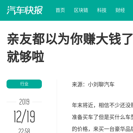
首页
区块链
科技
财经
亲友都以为你赚大钱了
就够啦
行业
来源：小刘聊
汽车
2019
年末将近，相信不少还没
12/19
准备买车了但是买什么车
的价格，来买一台豪华品
22:58