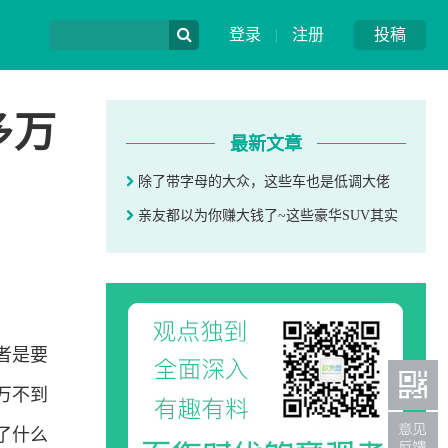
登录
|
注册
投稿
多万
最新文章
除了带字母的大众，这些车也是低调大佬
亲友都以为你赚大钱了~这些豪华SUV其实
者是要
万不到
了什么